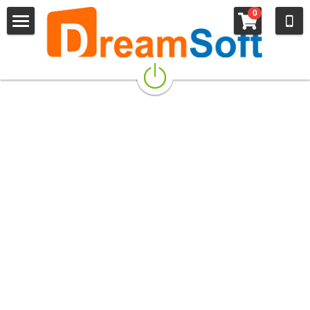
×
0
LES CATÉGORIES DE LA BOUTIQUE
Accueil logiciel de caisse
Toutes les catégories
Boutique
Installation
Foire aux questions
Blog
Support
Evolution Collaborative
Contact
Qui sommes-nous