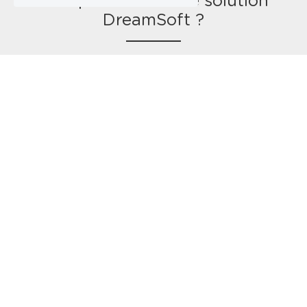
Pourquoi choisir une solution 
DreamSoft ?
Quelques chiffres valent mieux qu'un long discours !
299 €
C'est le prix maximum de nos logiciels de caisse. 
Un prix juste et accessible pour vous aider dans 
votre développement.
+ de 8900
C'est le nombre de clients qui utilisent nos logiciels.