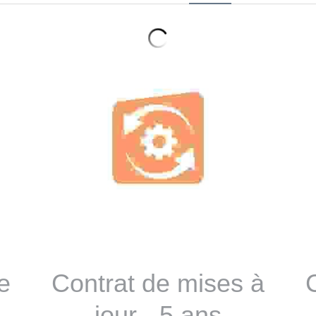
e
Contrat de mises à
jour - 5 ans